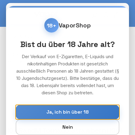
Zum Hauptinhalt springen
Warenko
VaporShop
18+
Pods & Akkuträger
RandM Tornado
Bist du über 18 Jahre alt?
Bildergalerie überspringen
Der Verkauf von E-Zigaretten, E-Liquids und
nikotinhaltigen Produkten ist gesetzlich
ausschließlich Personen ab 18 Jahren gestattet (§
10 Jugendschutzgesetz). Bitte bestätige, dass du
das 18. Lebensjahr bereits vollendet hast, um
diesen Shop zu betreten.
Ja, ich bin über 18
Nein
10x RandM Tornado Strawberry Kiwi