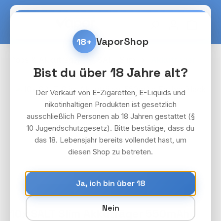
Zum Hauptinhalt springen
Warenko
VaporShop
18+
Pods & Akkuträger
SALT Slim
Akkuträger
Bist du über 18 Jahre alt?
Bildergalerie überspringen
Der Verkauf von E-Zigaretten, E-Liquids und
nikotinhaltigen Produkten ist gesetzlich
ausschließlich Personen ab 18 Jahren gestattet (§
10 Jugendschutzgesetz). Bitte bestätige, dass du
das 18. Lebensjahr bereits vollendet hast, um
diesen Shop zu betreten.
Ja, ich bin über 18
Nein
10x SALT Slim Akkuträger 550mAh