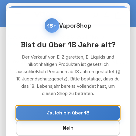
Zum Hauptinhalt springen
Warenko
VaporShop
18+
Pods & Akkuträger
SKE Crystal Plus
Bist du über 18 Jahre alt?
Akkuträger
Der Verkauf von E-Zigaretten, E-Liquids und
Bildergalerie überspringen
nikotinhaltigen Produkten ist gesetzlich
ausschließlich Personen ab 18 Jahren gestattet (§
10 Jugendschutzgesetz). Bitte bestätige, dass du
das 18. Lebensjahr bereits vollendet hast, um
diesen Shop zu betreten.
Ja, ich bin über 18
Nein