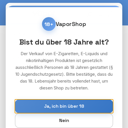
Zum Hauptinhalt springen
Warenko
VaporShop
18+
Pods & Akkuträger
SKE Crystal Edge 10K
Bist du über 18 Jahre alt?
Pods
Der Verkauf von E-Zigaretten, E-Liquids und
Bildergalerie überspringen
nikotinhaltigen Produkten ist gesetzlich
ausschließlich Personen ab 18 Jahren gestattet (§
10 Jugendschutzgesetz). Bitte bestätige, dass du
das 18. Lebensjahr bereits vollendet hast, um
diesen Shop zu betreten.
Ja, ich bin über 18
Nein