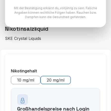
Mit der Bestätigung erklärst du, volljährig zu sein. Falsche
Angaben können rechtliche Folgen haben. Rauchen bzw.
10x SKE Crystal Liquid - Blueberry
Dampfen kann die Gesundheit gefährden.
Sour Raspberry - 10ml
Nikotinsalzliquid
SKE Crystal Liquids
auswählen
Nikotingehalt
10 mg/ml
20 mg/ml
Großhandelspreise nach Login