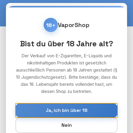
Zum Hauptinhalt springen
Warenko
VaporShop
18+
Pods & Akkuträger
SKE Crystal Pro 800
Bist du über 18 Jahre alt?
Bildergalerie überspringen
Der Verkauf von E-Zigaretten, E-Liquids und
nikotinhaltigen Produkten ist gesetzlich
ausschließlich Personen ab 18 Jahren gestattet (§
10 Jugendschutzgesetz). Bitte bestätige, dass du
das 18. Lebensjahr bereits vollendet hast, um
diesen Shop zu betreten.
Ja, ich bin über 18
Nein
10x SKE Crystal Pro 800 - Berry Ice -