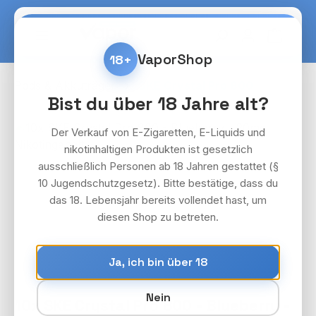
Zum Hauptinhalt springen
Warenko
VaporShop
18+
Pods & Akkuträger
SKE Crystal Pro 800
Bist du über 18 Jahre alt?
Bildergalerie überspringen
Der Verkauf von E-Zigaretten, E-Liquids und
nikotinhaltigen Produkten ist gesetzlich
ausschließlich Personen ab 18 Jahren gestattet (§
10 Jugendschutzgesetz). Bitte bestätige, dass du
das 18. Lebensjahr bereits vollendet hast, um
diesen Shop zu betreten.
Ja, ich bin über 18
Nein
10x SKE Crystal Pro 800 - Blueberry -