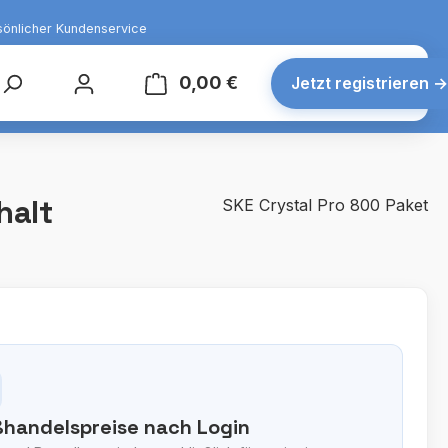
sönlicher Kundenservice
0,00 €
Warenkorb enthält 0 Posit
Jetzt registrieren
→
halt
SKE Crystal Pro 800 Paket
handelspreise nach Login