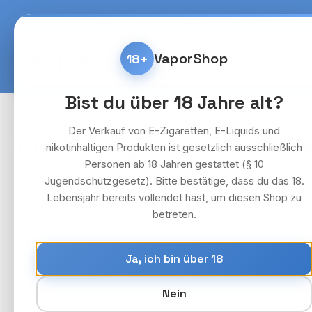
m Hauptinhalt springen
Zur Suche springen
Zur Hauptnavigation springen
Kostenlose Lieferung fü
VaporShop
18+
Home
E-Zigaretten & 
Bist du über 18 Jahre alt?
Pods & Akkuträger
SKE Crystal Pro 800
Der Verkauf von E-Zigaretten, E-Liquids und
10x SKE Crystal Pro 800 - C
nikotinhaltigen Produkten ist gesetzlich ausschließlich
Personen ab 18 Jahren gestattet (§ 10
Jugendschutzgesetz). Bitte bestätige, dass du das 18.
Lebensjahr bereits vollendet hast, um diesen Shop zu
Bildergalerie überspringen
betreten.
Ja, ich bin über 18
Nein