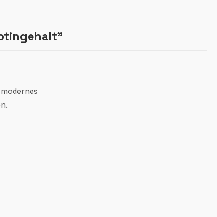
otingehalt"
t modernes
en.