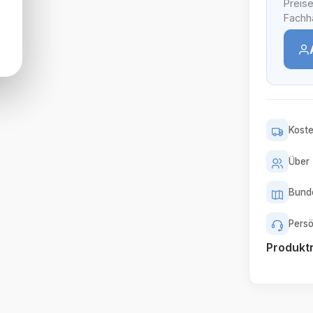
Preise
Fachhä
Koste
Über 
Bunde
Persö
Produk