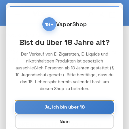
Zum Hauptinhalt springen
Warenko
VaporShop
18+
Pods & Akkuträger
SKE Crystal Pro 800
Bist du über 18 Jahre alt?
Bildergalerie überspringen
Der Verkauf von E-Zigaretten, E-Liquids und
nikotinhaltigen Produkten ist gesetzlich
ausschließlich Personen ab 18 Jahren gestattet (§
10 Jugendschutzgesetz). Bitte bestätige, dass du
das 18. Lebensjahr bereits vollendet hast, um
diesen Shop zu betreten.
Ja, ich bin über 18
Nein
10x SKE Crystal Pro 800 - Fresh