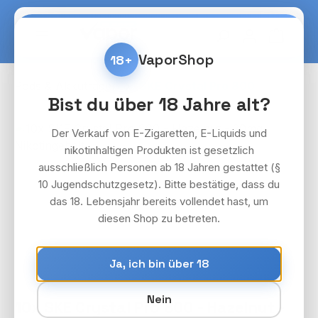
Zum Hauptinhalt springen
Warenko
VaporShop
18+
Pods & Akkuträger
SKE Crystal Pro 800
Bist du über 18 Jahre alt?
Bildergalerie überspringen
Der Verkauf von E-Zigaretten, E-Liquids und
nikotinhaltigen Produkten ist gesetzlich
ausschließlich Personen ab 18 Jahren gestattet (§
10 Jugendschutzgesetz). Bitte bestätige, dass du
das 18. Lebensjahr bereits vollendet hast, um
diesen Shop zu betreten.
Ja, ich bin über 18
Nein
10x SKE Crystal Pro 800 - Hazelnut -