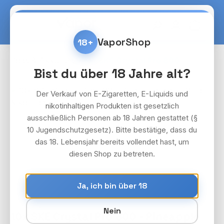
Zum Hauptinhalt springen
Warenko
VaporShop
18+
Pods & Akkuträger
SKE Crystal Pro 800
Bist du über 18 Jahre alt?
Bildergalerie überspringen
Der Verkauf von E-Zigaretten, E-Liquids und
nikotinhaltigen Produkten ist gesetzlich
ausschließlich Personen ab 18 Jahren gestattet (§
10 Jugendschutzgesetz). Bitte bestätige, dass du
das 18. Lebensjahr bereits vollendet hast, um
diesen Shop zu betreten.
Ja, ich bin über 18
Nein
10x SKE Crystal Pro 800 - Pineapple