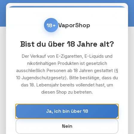
Zum Hauptinhalt springen
Warenko
VaporShop
18+
Pods & Akkuträger
SKE Crystal Pro 800
Bist du über 18 Jahre alt?
Bildergalerie überspringen
Der Verkauf von E-Zigaretten, E-Liquids und
nikotinhaltigen Produkten ist gesetzlich
ausschließlich Personen ab 18 Jahren gestattet (§
10 Jugendschutzgesetz). Bitte bestätige, dass du
das 18. Lebensjahr bereits vollendet hast, um
diesen Shop zu betreten.
Ja, ich bin über 18
Nein
10x SKE Crystal Pro 800 - Strawberry