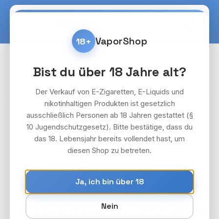
Zum Hauptinhalt springen
Warenko
VaporShop
18+
Pods & Akkuträger
SKE Crystal Pro 800
Bist du über 18 Jahre alt?
Bildergalerie überspringen
Der Verkauf von E-Zigaretten, E-Liquids und
nikotinhaltigen Produkten ist gesetzlich
ausschließlich Personen ab 18 Jahren gestattet (§
10 Jugendschutzgesetz). Bitte bestätige, dass du
das 18. Lebensjahr bereits vollendet hast, um
diesen Shop zu betreten.
Ja, ich bin über 18
Nein
10x SKE Crystal Pro 800 - Watermelon