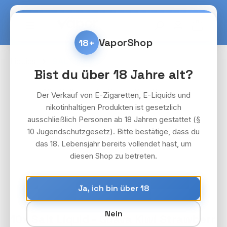
Zum Hauptinhalt springen
Warenko
VaporShop
18+
Liquids
SALT Liquid
Bist du über 18 Jahre alt?
Bildergalerie überspringen
Der Verkauf von E-Zigaretten, E-Liquids und
nikotinhaltigen Produkten ist gesetzlich
ausschließlich Personen ab 18 Jahren gestattet (§
10 Jugendschutzgesetz). Bitte bestätige, dass du
das 18. Lebensjahr bereits vollendet hast, um
diesen Shop zu betreten.
Ja, ich bin über 18
Nein
10x Salt Liquid - Guava Kiwi Strawberr