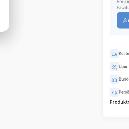
Preise
Fachhä
Koste
Über 
Bunde
Persö
Produk