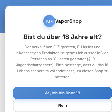
m Hauptinhalt springen
Zur Suche springen
Zur Hauptnavigation springen
Kostenlose Lieferung fü
VaporShop
18+
Home
E-Zigaretten & 
Bist du über 18 Jahre alt?
E-Zigaretten & Vapes
SALT Switch
Der Verkauf von E-Zigaretten, E-Liquids und
10x Salt Switch Ice Mango 2
nikotinhaltigen Produkten ist gesetzlich ausschließlich
Personen ab 18 Jahren gestattet (§ 10
Jugendschutzgesetz). Bitte bestätige, dass du das 18.
Lebensjahr bereits vollendet hast, um diesen Shop zu
Bildergalerie überspringen
betreten.
Ja, ich bin über 18
Nein