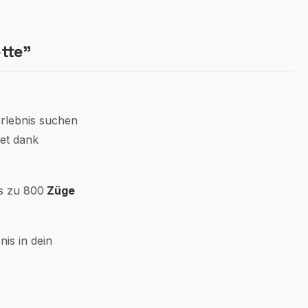
tte"
erlebnis suchen
tet dank
is zu 800
Züge
nis in dein