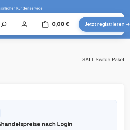
sönlicher Kundenservice
0,00 €
Warenkorb enthält 0 Posit
Jetzt registrieren
→
SALT Switch Paket
handelspreise nach Login