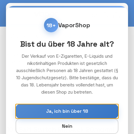
Zum Hauptinhalt springen
Warenko
VaporShop
18+
E-Zigaretten & Vapes
SALT Switch
Bist du über 18 Jahre alt?
Bildergalerie überspringen
Der Verkauf von E-Zigaretten, E-Liquids und
nikotinhaltigen Produkten ist gesetzlich
ausschließlich Personen ab 18 Jahren gestattet (§
10 Jugendschutzgesetz). Bitte bestätige, dass du
das 18. Lebensjahr bereits vollendet hast, um
diesen Shop zu betreten.
Ja, ich bin über 18
Nein
10x Salt Switch Mr. Jack 20mg/ml