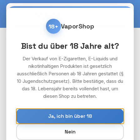
Zum Hauptinhalt springen
Warenko
VaporShop
18+
E-Zigaretten & Zubehör
E-Zigaretten & Pod Kits
Bist du über 18 Jahre alt?
Voom
Fiery Pod Kit
Der Verkauf von E-Zigaretten, E-Liquids und
Bildergalerie überspringen
nikotinhaltigen Produkten ist gesetzlich
ausschließlich Personen ab 18 Jahren gestattet (§
10 Jugendschutzgesetz). Bitte bestätige, dass du
das 18. Lebensjahr bereits vollendet hast, um
diesen Shop zu betreten.
Ja, ich bin über 18
Nein