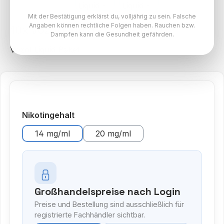
Mit der Bestätigung erklärst du, volljährig zu sein. Falsche
Angaben können rechtliche Folgen haben. Rauchen bzw.
10x Vozol Liquid - Cola - 10ml
Dampfen kann die Gesundheit gefährden.
Vozol Liquid Paket
auswählen
Nikotingehalt
14 mg/ml
20 mg/ml
Großhandelspreise nach Login
Preise und Bestellung sind ausschließlich für
registrierte Fachhändler sichtbar.