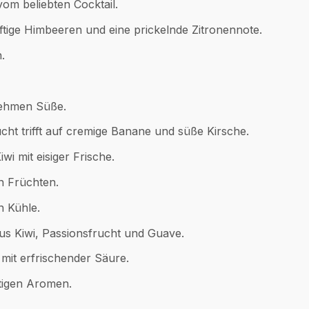
vom beliebten Cocktail.
tige Himbeeren und eine prickelnde Zitronennote.
.
nehmen Süße.
ht trifft auf cremige Banane und süße Kirsche.
i mit eisiger Frische.
n Früchten.
n Kühle.
us Kiwi, Passionsfrucht und Guave.
mit erfrischender Säure.
tigen Aromen.