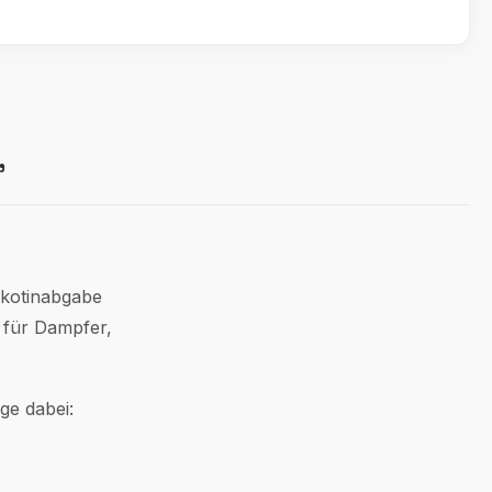
"
Nikotinabgabe
e für Dampfer,
ge dabei: