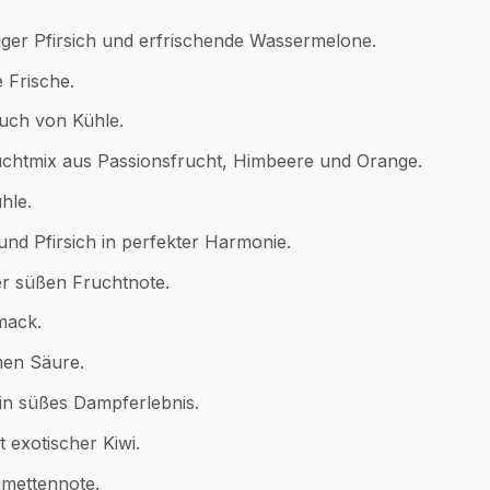
iger Pfirsich und erfrischende Wassermelone.
e Frische.
uch von Kühle.
uchtmix aus Passionsfrucht, Himbeere und Orange.
hle.
nd Pfirsich in perfekter Harmonie.
er süßen Fruchtnote.
mack.
men Säure.
in süßes Dampferlebnis.
 exotischer Kiwi.
imettennote.