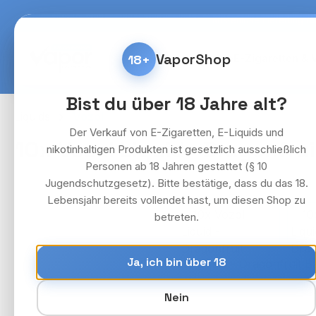
m Hauptinhalt springen
Zur Suche springen
Zur Hauptnavigation springen
Kostenlose Lieferung fü
VaporShop
18+
Home
E-Zigaretten & 
Bist du über 18 Jahre alt?
Liquids
Vozol
Der Verkauf von E-Zigaretten, E-Liquids und
10x Vozol Liquid - Dragonfru
nikotinhaltigen Produkten ist gesetzlich ausschließlich
Personen ab 18 Jahren gestattet (§ 10
Jugendschutzgesetz). Bitte bestätige, dass du das 18.
Lebensjahr bereits vollendet hast, um diesen Shop zu
Bildergalerie überspringen
betreten.
Ja, ich bin über 18
Nein