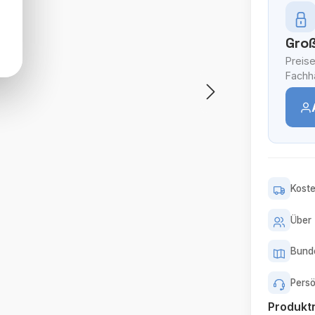
Groß
Preise
Fachhä
Koste
Über 
Bunde
Persö
Produk