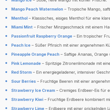
Mango Peach Watermelon
– Tropische Mango, saft
Menthol
– Klassisches, eisiges Menthol für eine klar
Miami Mint
– Frischer Minzgeschmack mit einem Ha
Passionfruit Raspberry Orange
– Ein tropischer Fr
Peach Ice
– Süßer Pfirsich mit einer angenehmen Kü
Pineapple Orange Peach
– Saftige Ananas, Orange u
Pink Lemonade
– Spritzige Zitronenlimonade mit ein
Red Storm
– Ein energiegeladener, intensiver Gesch
Sour Berries
– Fruchtige Beeren mit einer angeneh
Strawberry Ice Cream
– Cremiges Erdbeer-Eis für e
Strawberry Kiwi
– Fruchtige Erdbeere kombiniert mit
Strawberry Lime
– Erdbeere mit einer prickelnden L