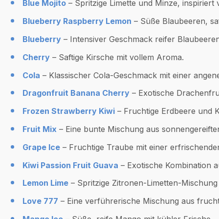
Blue Mojito
– Spritzige Limette und Minze, inspiriert 
Blueberry Raspberry Lemon
– Süße Blaubeeren, saf
Blueberry
– Intensiver Geschmack reifer Blaubeeren
Cherry
– Saftige Kirsche mit vollem Aroma.
Cola
– Klassischer Cola-Geschmack mit einer ange
Dragonfruit Banana Cherry
– Exotische Drachenfruc
Frozen Strawberry Kiwi
– Fruchtige Erdbeere und Kiw
Fruit Mix
– Eine bunte Mischung aus sonnengereifte
Grape Ice
– Fruchtige Traube mit einer erfrischende
Kiwi Passion Fruit Guava
– Exotische Kombination a
Lemon Lime
– Spritzige Zitronen-Limetten-Mischung 
Love 777
– Eine verführerische Mischung aus fruch
Mango Ice
– Süße, reife Mango mit kühler Frische.