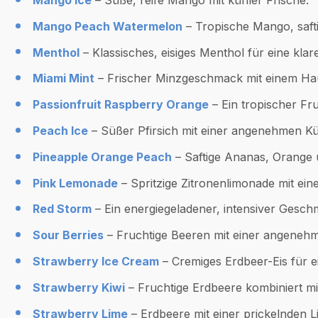
Mango Peach Watermelon
– Tropische Mango, saft
Menthol
– Klassisches, eisiges Menthol für eine klar
Miami Mint
– Frischer Minzgeschmack mit einem Ha
Passionfruit Raspberry Orange
– Ein tropischer Fr
Peach Ice
– Süßer Pfirsich mit einer angenehmen Kü
Pineapple Orange Peach
– Saftige Ananas, Orange u
Pink Lemonade
– Spritzige Zitronenlimonade mit ein
Red Storm
– Ein energiegeladener, intensiver Gesch
Sour Berries
– Fruchtige Beeren mit einer angeneh
Strawberry Ice Cream
– Cremiges Erdbeer-Eis für e
Strawberry Kiwi
– Fruchtige Erdbeere kombiniert mit
Strawberry Lime
– Erdbeere mit einer prickelnden L