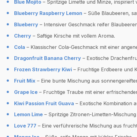
Blue Mojito
– Spritzige Limette und Minze, inspiriert 
Blueberry Raspberry Lemon
– Süße Blaubeeren, saf
Blueberry
– Intensiver Geschmack reifer Blaubeeren
Cherry
– Saftige Kirsche mit vollem Aroma.
Cola
– Klassischer Cola-Geschmack mit einer ange
Dragonfruit Banana Cherry
– Exotische Drachenfruc
Frozen Strawberry Kiwi
– Fruchtige Erdbeere und Kiw
Fruit Mix
– Eine bunte Mischung aus sonnengereifte
Grape Ice
– Fruchtige Traube mit einer erfrischende
Kiwi Passion Fruit Guava
– Exotische Kombination a
Lemon Lime
– Spritzige Zitronen-Limetten-Mischung 
Love 777
– Eine verführerische Mischung aus fruch
Mango Ice
– Süße, reife Mango mit kühler Frische.