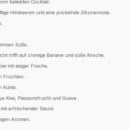
vom beliebten Cocktail.
tige Himbeeren und eine prickelnde Zitronennote.
.
nehmen Süße.
ht trifft auf cremige Banane und süße Kirsche.
i mit eisiger Frische.
n Früchten.
n Kühle.
us Kiwi, Passionsfrucht und Guave.
mit erfrischender Säure.
tigen Aromen.