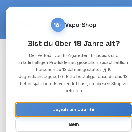
m Hauptinhalt springen
Zur Suche springen
Zur Hauptnavigation springen
Kostenlose Lieferung fü
VaporShop
18+
Home
E-Zigaretten & 
Bist du über 18 Jahre alt?
Liquids
Vozol
Der Verkauf von E-Zigaretten, E-Liquids und
10x Vozol Liquid - Kiwi Passi
nikotinhaltigen Produkten ist gesetzlich ausschließlich
Personen ab 18 Jahren gestattet (§ 10
Jugendschutzgesetz). Bitte bestätige, dass du das 18.
Lebensjahr bereits vollendet hast, um diesen Shop zu
Bildergalerie überspringen
betreten.
Ja, ich bin über 18
Nein