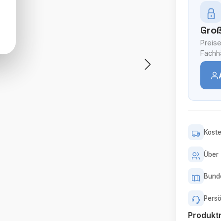
Groß
Preise
Fachhä
Koste
Über 
Bunde
Persö
Produk