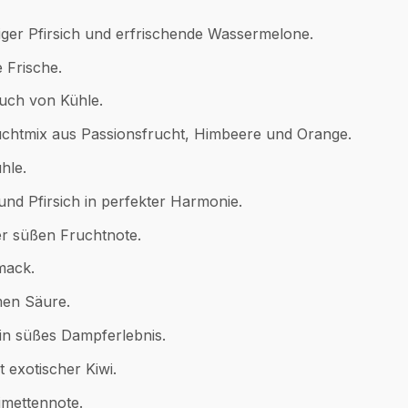
iger Pfirsich und erfrischende Wassermelone.
e Frische.
uch von Kühle.
uchtmix aus Passionsfrucht, Himbeere und Orange.
hle.
nd Pfirsich in perfekter Harmonie.
er süßen Fruchtnote.
mack.
men Säure.
in süßes Dampferlebnis.
 exotischer Kiwi.
imettennote.