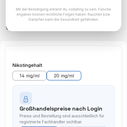
Mit der Bestätigung erklärst du, volljährig zu sein. Falsche
Angaben können rechtliche Folgen haben. Rauchen bzw.
10x Vozol Liquid - Peach Ice - 10ml
Dampfen kann die Gesundheit gefährden.
Vozol Liquid Paket
auswählen
Nikotingehalt
14 mg/ml
20 mg/ml
Großhandelspreise nach Login
Preise und Bestellung sind ausschließlich für
registrierte Fachhändler sichtbar.