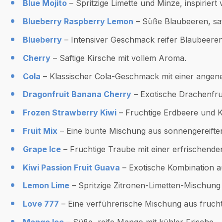
Blue Mojito
– Spritzige Limette und Minze, inspiriert 
Blueberry Raspberry Lemon
– Süße Blaubeeren, saf
Blueberry
– Intensiver Geschmack reifer Blaubeeren
Cherry
– Saftige Kirsche mit vollem Aroma.
Cola
– Klassischer Cola-Geschmack mit einer ange
Dragonfruit Banana Cherry
– Exotische Drachenfruc
Frozen Strawberry Kiwi
– Fruchtige Erdbeere und Kiw
Fruit Mix
– Eine bunte Mischung aus sonnengereifte
Grape Ice
– Fruchtige Traube mit einer erfrischende
Kiwi Passion Fruit Guava
– Exotische Kombination a
Lemon Lime
– Spritzige Zitronen-Limetten-Mischung 
Love 777
– Eine verführerische Mischung aus fruch
Mango Ice
– Süße, reife Mango mit kühler Frische.