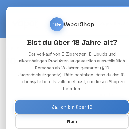
m Hauptinhalt springen
Zur Suche springen
Zur Hauptnavigation springen
Kostenlose Lieferung fü
VaporShop
18+
Home
E-Zigaretten & 
Bist du über 18 Jahre alt?
Liquids
Vozol
Der Verkauf von E-Zigaretten, E-Liquids und
10x Vozol Liquid - Strawberry
nikotinhaltigen Produkten ist gesetzlich ausschließlich
Personen ab 18 Jahren gestattet (§ 10
Jugendschutzgesetz). Bitte bestätige, dass du das 18.
Lebensjahr bereits vollendet hast, um diesen Shop zu
Bildergalerie überspringen
betreten.
Ja, ich bin über 18
Nein