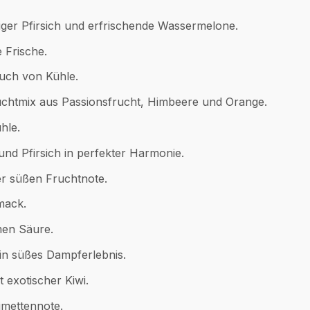
iger Pfirsich und erfrischende Wassermelone.
e Frische.
uch von Kühle.
uchtmix aus Passionsfrucht, Himbeere und Orange.
hle.
nd Pfirsich in perfekter Harmonie.
er süßen Fruchtnote.
mack.
men Säure.
in süßes Dampferlebnis.
 exotischer Kiwi.
imettennote.