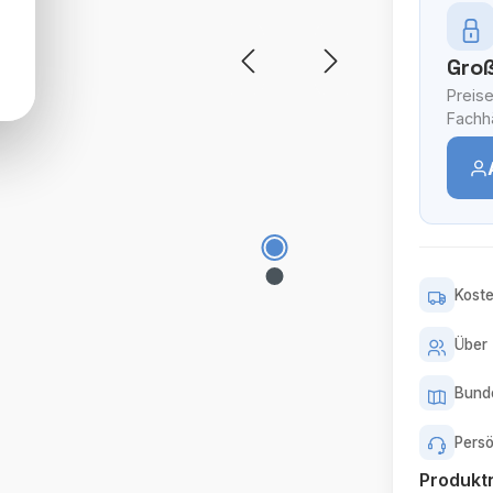
Groß
Preise
Fachhä
Koste
Über 
Bunde
Persö
Produk