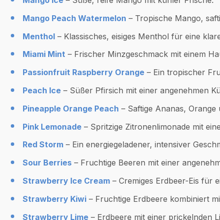
Mango Peach Watermelon
– Tropische Mango, saft
Menthol
– Klassisches, eisiges Menthol für eine klar
Miami Mint
– Frischer Minzgeschmack mit einem Ha
Passionfruit Raspberry Orange
– Ein tropischer Fr
Peach Ice
– Süßer Pfirsich mit einer angenehmen Kü
Pineapple Orange Peach
– Saftige Ananas, Orange u
Pink Lemonade
– Spritzige Zitronenlimonade mit ein
Red Storm
– Ein energiegeladener, intensiver Gesch
Sour Berries
– Fruchtige Beeren mit einer angeneh
Strawberry Ice Cream
– Cremiges Erdbeer-Eis für e
Strawberry Kiwi
– Fruchtige Erdbeere kombiniert mit
Strawberry Lime
– Erdbeere mit einer prickelnden L