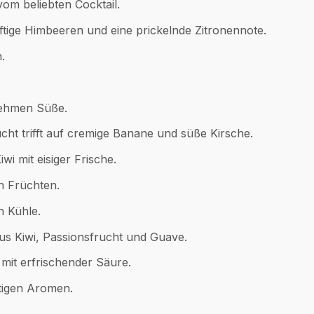
vom beliebten Cocktail.
tige Himbeeren und eine prickelnde Zitronennote.
.
nehmen Süße.
ht trifft auf cremige Banane und süße Kirsche.
i mit eisiger Frische.
n Früchten.
n Kühle.
us Kiwi, Passionsfrucht und Guave.
mit erfrischender Säure.
tigen Aromen.