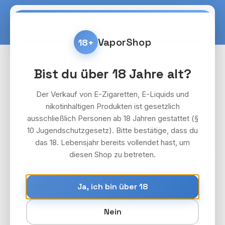
Zum Hauptinhalt springen
Warenko
VaporShop
18+
Raucherbedarf
Tabakpfeifen
Bist du über 18 Jahre alt?
Atomic Mini Tabakpfeife Rainbow inkl. Ersatzsiebe
Der Verkauf von E-Zigaretten, E-Liquids und
Bildergalerie überspringen
nikotinhaltigen Produkten ist gesetzlich
ausschließlich Personen ab 18 Jahren gestattet (§
10 Jugendschutzgesetz). Bitte bestätige, dass du
das 18. Lebensjahr bereits vollendet hast, um
diesen Shop zu betreten.
Ja, ich bin über 18
Nein