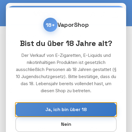
Zum Hauptinhalt springen
Warenko
VaporShop
18+
Raucherbedarf
Feuerzeuge
Bist du über 18 Jahre alt?
Atomic Stabfeuerzeug Oval Luxury
Der Verkauf von E-Zigaretten, E-Liquids und
Bildergalerie überspringen
nikotinhaltigen Produkten ist gesetzlich
ausschließlich Personen ab 18 Jahren gestattet (§
10 Jugendschutzgesetz). Bitte bestätige, dass du
das 18. Lebensjahr bereits vollendet hast, um
diesen Shop zu betreten.
Ja, ich bin über 18
Nein