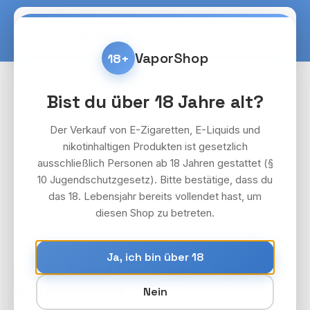
Zum Hauptinhalt springen
Warenko
VaporShop
18+
Bildergalerie überspringen
Bist du über 18 Jahre alt?
Der Verkauf von E-Zigaretten, E-Liquids und
nikotinhaltigen Produkten ist gesetzlich
ausschließlich Personen ab 18 Jahren gestattet (§
10 Jugendschutzgesetz). Bitte bestätige, dass du
das 18. Lebensjahr bereits vollendet hast, um
diesen Shop zu betreten.
Ja, ich bin über 18
32x OCB unbl Slim Virgin + Tips,
braun, 32 Blatt
Nein