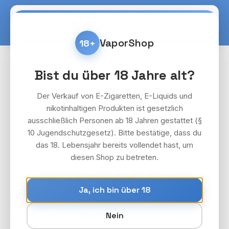
Zum Hauptinhalt springen
Warenko
VaporShop
18+
Bildergalerie überspringen
Bist du über 18 Jahre alt?
Der Verkauf von E-Zigaretten, E-Liquids und
nikotinhaltigen Produkten ist gesetzlich
ausschließlich Personen ab 18 Jahren gestattet (§
10 Jugendschutzgesetz). Bitte bestätige, dass du
das 18. Lebensjahr bereits vollendet hast, um
diesen Shop zu betreten.
Ja, ich bin über 18
50x OCB Premium Slim King Size,
schwarz, 32 Blatt
Nein