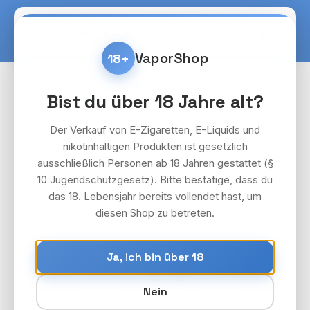
Zum Hauptinhalt springen
Warenko
VaporShop
18+
Raucherbedarf
Grinder
Bist du über 18 Jahre alt?
Atomic Mill Grinder 40mm 6 Farben
Der Verkauf von E-Zigaretten, E-Liquids und
Bildergalerie überspringen
nikotinhaltigen Produkten ist gesetzlich
ausschließlich Personen ab 18 Jahren gestattet (§
10 Jugendschutzgesetz). Bitte bestätige, dass du
das 18. Lebensjahr bereits vollendet hast, um
diesen Shop zu betreten.
Ja, ich bin über 18
Nein