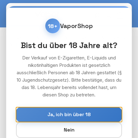
Zum Hauptinhalt springen
Warenko
VaporShop
18+
E-Zigaretten & Zubehör
E-Zigaretten & Pod Kits
Bist du über 18 Jahre alt?
ELFBAR ELFX Pro
Der Verkauf von E-Zigaretten, E-Liquids und
Bildergalerie überspringen
nikotinhaltigen Produkten ist gesetzlich
ausschließlich Personen ab 18 Jahren gestattet (§
10 Jugendschutzgesetz). Bitte bestätige, dass du
das 18. Lebensjahr bereits vollendet hast, um
diesen Shop zu betreten.
Ja, ich bin über 18
Nein