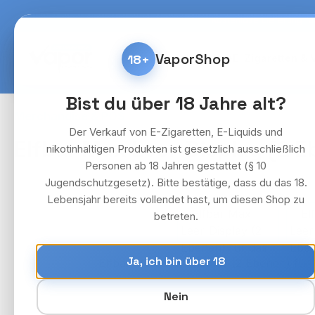
m Hauptinhalt springen
Zur Suche springen
Zur Hauptnavigation springen
Kostenlose Lieferung fü
VaporShop
18+
Home
E-Zigaretten & 
Bist du über 18 Jahre alt?
Merchandise & POS
Der Verkauf von E-Zigaretten, E-Liquids und
Elfbar Max Leer-Display (2 
nikotinhaltigen Produkten ist gesetzlich ausschließlich
Personen ab 18 Jahren gestattet (§ 10
Jugendschutzgesetz). Bitte bestätige, dass du das 18.
Lebensjahr bereits vollendet hast, um diesen Shop zu
Bildergalerie überspringen
betreten.
Ja, ich bin über 18
Nein