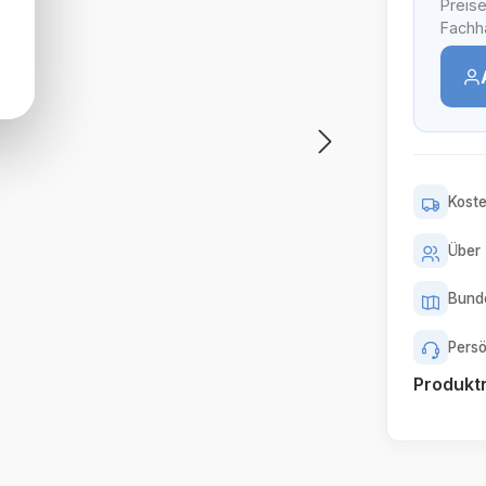
Preise
Fachhä
Koste
Über 
Bunde
Persö
Produk