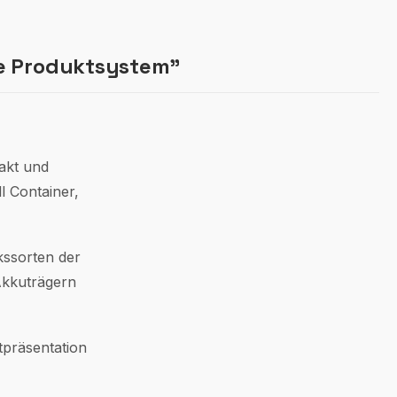
te Produktsystem"
akt und
l Container,
kssorten der
 Akkuträgern
tpräsentation