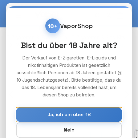
Zum Hauptinhalt springen
Warenko
VaporShop
18+
E-Zigaretten & Zubehör
E-Zigaretten & Pod Kits
Bist du über 18 Jahre alt?
Vaporesso
Vaporesso Luxe Q2 SE Pod Kit
Der Verkauf von E-Zigaretten, E-Liquids und
Bildergalerie überspringen
nikotinhaltigen Produkten ist gesetzlich
ausschließlich Personen ab 18 Jahren gestattet (§
10 Jugendschutzgesetz). Bitte bestätige, dass du
das 18. Lebensjahr bereits vollendet hast, um
diesen Shop zu betreten.
Ja, ich bin über 18
Nein