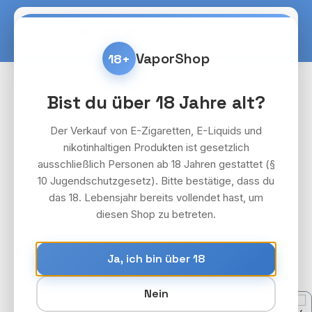
Zum Hauptinhalt springen
Warenko
VaporShop
18+
E-Zigaretten & Zubehör
E-Zigaretten & Pod Kits
Bist du über 18 Jahre alt?
VooPoo
VooPoo Argus G2 Kit
Der Verkauf von E-Zigaretten, E-Liquids und
Bildergalerie überspringen
nikotinhaltigen Produkten ist gesetzlich
ausschließlich Personen ab 18 Jahren gestattet (§
10 Jugendschutzgesetz). Bitte bestätige, dass du
das 18. Lebensjahr bereits vollendet hast, um
diesen Shop zu betreten.
Ja, ich bin über 18
Nein