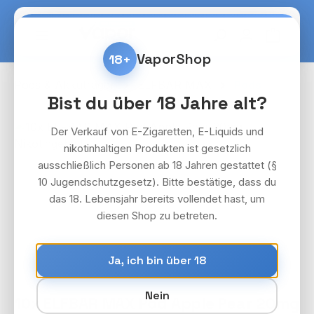
Zum Hauptinhalt springen
Warenko
VaporShop
18+
Pods & Akkuträger
ELFBAR MAX
Pods
Bist du über 18 Jahre alt?
Bildergalerie überspringen
Der Verkauf von E-Zigaretten, E-Liquids und
nikotinhaltigen Produkten ist gesetzlich
ausschließlich Personen ab 18 Jahren gestattet (§
10 Jugendschutzgesetz). Bitte bestätige, dass du
das 18. Lebensjahr bereits vollendet hast, um
diesen Shop zu betreten.
Ja, ich bin über 18
Nein
10x ELFBAR MAX Pod Apple Pear 20mg