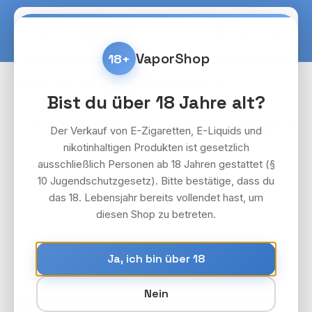
Zum Hauptinhalt springen
Warenko
VaporShop
18+
Pods & Akkuträger
ELFBAR MAX
Pods
Bist du über 18 Jahre alt?
Bildergalerie überspringen
Der Verkauf von E-Zigaretten, E-Liquids und
nikotinhaltigen Produkten ist gesetzlich
ausschließlich Personen ab 18 Jahren gestattet (§
10 Jugendschutzgesetz). Bitte bestätige, dass du
das 18. Lebensjahr bereits vollendet hast, um
diesen Shop zu betreten.
Ja, ich bin über 18
Nein
10x ELFBAR MAX Pod Menthol 20mg