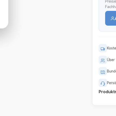
Preise
Fachhä
Koste
Über 
Bunde
Persö
Produk