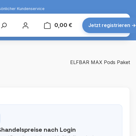
sönlicher Kundenservice
0,00 €
Warenkorb enthält 0 Posit
Jetzt registrieren
→
ELFBAR MAX Pods Paket
handelspreise nach Login