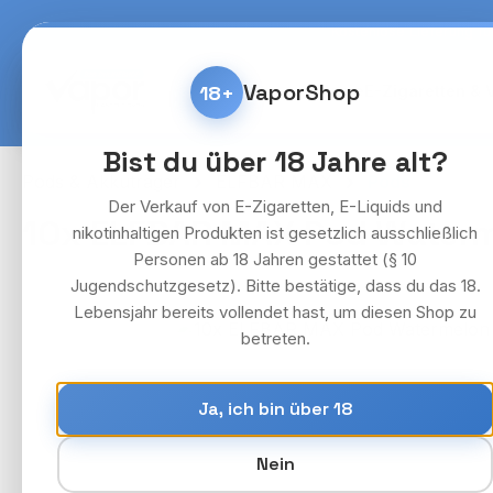
m Hauptinhalt springen
Zur Suche springen
Zur Hauptnavigation springen
Kostenlose Lieferung fü
VaporShop
18+
Home
E-Zigaretten & 
Bist du über 18 Jahre alt?
Pods & Akkuträger
ELFBAR MAX
Pods
Der Verkauf von E-Zigaretten, E-Liquids und
10x ELFBAR MAX Pod Waterme
nikotinhaltigen Produkten ist gesetzlich ausschließlich
Personen ab 18 Jahren gestattet (§ 10
Jugendschutzgesetz). Bitte bestätige, dass du das 18.
Lebensjahr bereits vollendet hast, um diesen Shop zu
Bildergalerie überspringen
betreten.
Ja, ich bin über 18
Nein