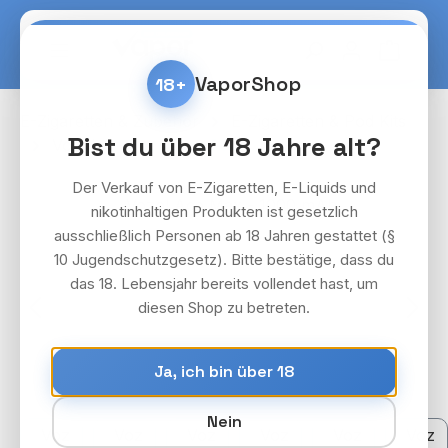
Zum Hauptinhalt springen
Warenko
VaporShop
18+
E-Zigaretten & Zubehör
E-Zigaretten & Pod Kits
Bist du über 18 Jahre alt?
Vozol
Vozol Ace Max
Der Verkauf von E-Zigaretten, E-Liquids und
Bildergalerie überspringen
nikotinhaltigen Produkten ist gesetzlich
ausschließlich Personen ab 18 Jahren gestattet (§
10 Jugendschutzgesetz). Bitte bestätige, dass du
das 18. Lebensjahr bereits vollendet hast, um
diesen Shop zu betreten.
Ja, ich bin über 18
Nein