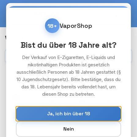
Zum Hauptinhalt springen
Warenko
VaporShop
18+
Vozol
Bist du über 18 Jahre alt?
Kategorien
Filter
Der Verkauf von E-Zigaretten, E-Liquids und
nikotinhaltigen Produkten ist gesetzlich
ausschließlich Personen ab 18 Jahren gestattet (§
10 Jugendschutzgesetz). Bitte bestätige, dass du
das 18. Lebensjahr bereits vollendet hast, um
diesen Shop zu betreten.
VOZOL ACE GO
18+
Vozol Ace Go Pod Kit - 1300 mAh
Preise nach Login
Ja, ich bin über 18
Anmelden
Nein