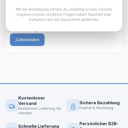
Mit der Bestätigung erklärst du, volljährig zu sein. Falsche
Angaben können rechtliche Folgen haben. Rauchen bzw.
VOZOL ACE MAX
18+
Dampfen kann die Gesundheit gefährden.
Vozol Ace Max - 1000 mAh
Preise nach Login
Anmelden
Kostenloser
Sichere Bezahlung
Versand
PayPal & Rechnung
Kostenlose Lieferung für
Händler
Persönlicher B2B-
Schnelle Lieferung