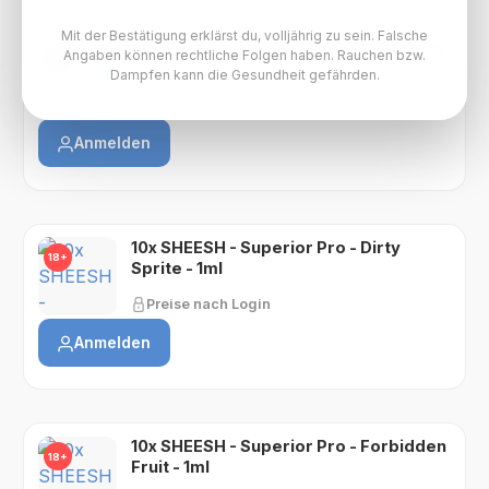
Mit der Bestätigung erklärst du, volljährig zu sein. Falsche
10x SHEESH - Superior Pro - Blue Zushi
Angaben können rechtliche Folgen haben. Rauchen bzw.
18+
- 1ml
Dampfen kann die Gesundheit gefährden.
Preise nach Login
Anmelden
10x SHEESH - Superior Pro - Dirty
18+
Sprite - 1ml
Preise nach Login
Anmelden
10x SHEESH - Superior Pro - Forbidden
18+
Fruit - 1ml