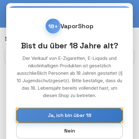
Zum Hauptinhalt springen
Warenko
VaporShop
18+
Superior Pro
Bist du über 18 Jahre alt?
Kategorien
Filter
Der Verkauf von E-Zigaretten, E-Liquids und
nikotinhaltigen Produkten ist gesetzlich
ausschließlich Personen ab 18 Jahren gestattet (§
10 Jugendschutzgesetz). Bitte bestätige, dass du
das 18. Lebensjahr bereits vollendet hast, um
diesen Shop zu betreten.
10x SHEESH - Superior Pro - Baddie
18+
Runtz - 1ml
Preise nach Login
Ja, ich bin über 18
Anmelden
Nein