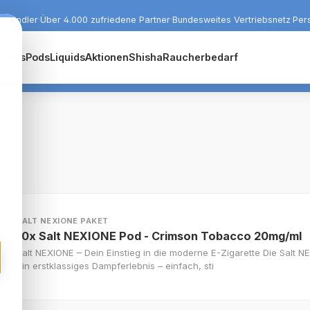
r Händler
·
Über 4.000 zufriedene Partner
·
Bundesweites Vertriebsnetz
·
Per
Vapes
Pods
Liquids
Aktionen
Shisha
Raucherbedarf
SALT NEXIONE PAKET
10x Salt NEXIONE Pod - Crimson Tobacco 20mg/ml
Salt NEXIONE – Dein Einstieg in die moderne E-Zigarette Die Salt NE
ein erstklassiges Dampferlebnis – einfach, sti