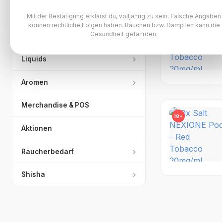
›
Pods & Akkuträger
Mit der Bestätigung erklärst du, volljährig zu sein. Falsche Angaben
können rechtliche Folgen haben. Rauchen bzw. Dampfen kann die
18+
Gesundheit gefährden.
›
E-Zigaretten & Zubehör
›
Liquids
›
Aromen
Merchandise & POS
18+
Aktionen
›
Raucherbedarf
›
Shisha