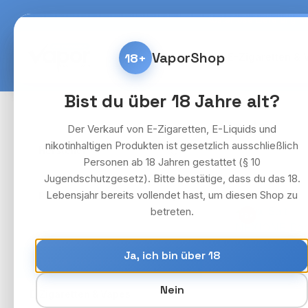
m Hauptinhalt springen
Zur Suche springen
Zur Hauptnavigation springen
Kostenlose Lieferung fü
VaporShop
18+
Home
E-Zigaretten & 
Bist du über 18 Jahre alt?
Pods
Der Verkauf von E-Zigaretten, E-Liquids und
nikotinhaltigen Produkten ist gesetzlich ausschließlich
Hersteller
Personen ab 18 Jahren gestattet (§ 10
Jugendschutzgesetz). Bitte bestätige, dass du das 18.
Lebensjahr bereits vollendet hast, um diesen Shop zu
Preis
betreten.
18+
Ja, ich bin über 18
ALLE KATEGORIEN
Nein
›
E-Zigaretten & Vapes