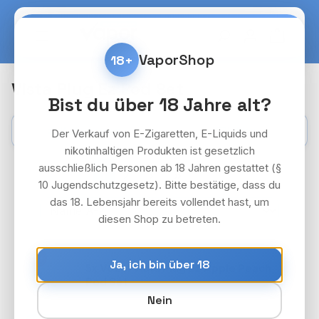
Zum Hauptinhalt springen
Warenko
VaporShop
18+
Vista Plug Ez Pod Set
Bist du über 18 Jahre alt?
Kategorien
Filter
Der Verkauf von E-Zigaretten, E-Liquids und
nikotinhaltigen Produkten ist gesetzlich
ausschließlich Personen ab 18 Jahren gestattet (§
Seite
Seite
1
2
10 Jugendschutzgesetz). Bitte bestätige, dass du
das 18. Lebensjahr bereits vollendet hast, um
diesen Shop zu betreten.
VOZOL VISTA PLUG EZ PAKET
18+
Ja, ich bin über 18
5x Vozol Vista Plug Ez Apple Peach
Pod Set
Nein
Preise nach Login