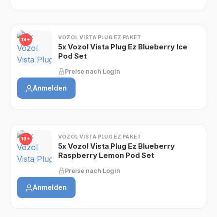
VOZOL VISTA PLUG EZ PAKET
18+
5x Vozol Vista Plug Ez Blueberry Ice
Pod Set
Preise nach Login
Anmelden
VOZOL VISTA PLUG EZ PAKET
18+
5x Vozol Vista Plug Ez Blueberry
Raspberry Lemon Pod Set
Preise nach Login
Anmelden