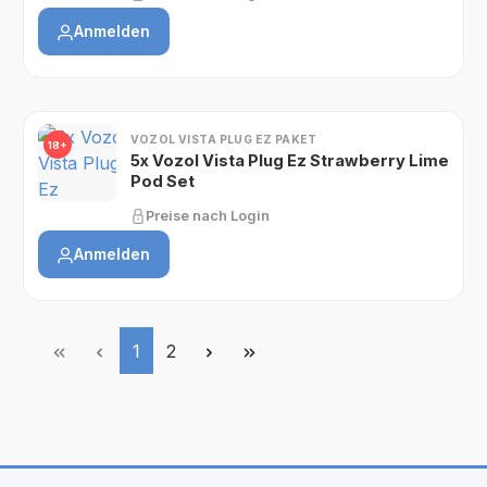
Anmelden
VOZOL VISTA PLUG EZ PAKET
18+
5x Vozol Vista Plug Ez Strawberry Lime
Pod Set
Preise nach Login
Anmelden
Seite
Seite
1
2