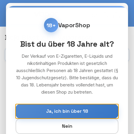
Zum Hauptinhalt springen
Warenko
VaporShop
18+
Dojo Blast x by Vaporesso
Bist du über 18 Jahre alt?
Kategorien
Filter
Der Verkauf von E-Zigaretten, E-Liquids und
nikotinhaltigen Produkten ist gesetzlich
ausschließlich Personen ab 18 Jahren gestattet (§
Seite
Seite
1
2
10 Jugendschutzgesetz). Bitte bestätige, dass du
das 18. Lebensjahr bereits vollendet hast, um
diesen Shop zu betreten.
DOJO BLAST DEVICE PAKET
18+
Ja, ich bin über 18
5x Dojo Blast Black Akkuträger -
1000mAh
Nein
Preise nach Login