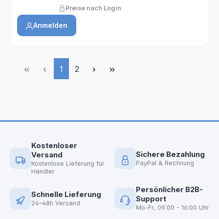
Preise nach Login
Anmelden
Seite
Seite
1
2
Kostenloser
Sichere Bezahlung
Versand
PayPal & Rechnung
Kostenlose Lieferung für
Händler
Persönlicher B2B-
Schnelle Lieferung
Support
24–48h Versand
Mo-Fr, 09:00 - 16:00 Uhr