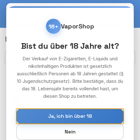
Zum Hauptinhalt springen
Warenko
VaporShop
18+
Leerpods
Bist du über 18 Jahre alt?
Kategorien
Filter
Der Verkauf von E-Zigaretten, E-Liquids und
nikotinhaltigen Produkten ist gesetzlich
ausschließlich Personen ab 18 Jahren gestattet (§
10 Jugendschutzgesetz). Bitte bestätige, dass du
das 18. Lebensjahr bereits vollendet hast, um
diesen Shop zu betreten.
SALT PRO DEVICE PAKET
18+
10x SALT Pro Leerpod - 2ml - 0.8 Ohm
Preise nach Login
Ja, ich bin über 18
Anmelden
Nein