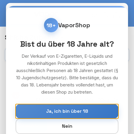
Zum Hauptinhalt springen
Warenko
VaporShop
18+
Shisha Zubehör -
Bist du über 18 Jahre alt?
Kategorien
Filter
Der Verkauf von E-Zigaretten, E-Liquids und
nikotinhaltigen Produkten ist gesetzlich
ausschließlich Personen ab 18 Jahren gestattet (§
10 Jugendschutzgesetz). Bitte bestätige, dass du
das 18. Lebensjahr bereits vollendet hast, um
diesen Shop zu betreten.
BLACKCOCO PAKET
18+
BLACKCOCO - Naturkohle - 20kg - 26
mm
Ja, ich bin über 18
Preise nach Login
Anmelden
Nein