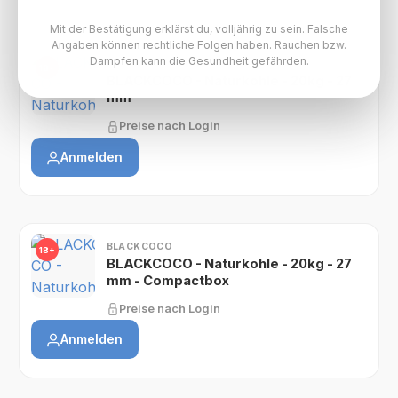
Mit der Bestätigung erklärst du, volljährig zu sein. Falsche
Angaben können rechtliche Folgen haben. Rauchen bzw.
Dampfen kann die Gesundheit gefährden.
BLACKCOCO PAKET
18+
BLACKCOCO - Naturkohle - 20kg - 27
mm
Preise nach Login
Anmelden
BLACKCOCO
18+
BLACKCOCO - Naturkohle - 20kg - 27
mm - Compactbox
Preise nach Login
Anmelden