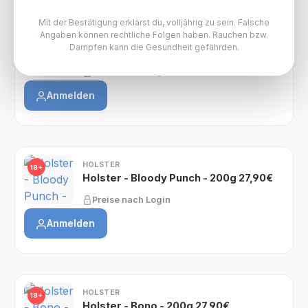
Mit der Bestätigung erklärst du, volljährig zu sein. Falsche
Angaben können rechtliche Folgen haben. Rauchen bzw.
HOLSTER
18+
Dampfen kann die Gesundheit gefährden.
Holster - Bloody Punch - 200g - 29,90€
Preise nach Login
Anmelden
HOLSTER
18+
Holster - Bloody Punch - 200g 27,90€
Preise nach Login
Anmelden
HOLSTER
18+
Holster - Bono - 200g 27,90€