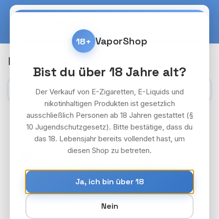
Zum Hauptinhalt springen
Warenko
VaporShop
18+
Holster
Bist du über 18 Jahre alt?
Kategorien
Filter
Der Verkauf von E-Zigaretten, E-Liquids und
nikotinhaltigen Produkten ist gesetzlich
ausschließlich Personen ab 18 Jahren gestattet (§
10 Jugendschutzgesetz). Bitte bestätige, dass du
das 18. Lebensjahr bereits vollendet hast, um
diesen Shop zu betreten.
HOLSTER
18+
Holster - !ce Bomb - 200g 26,90€
Preise nach Login
Ja, ich bin über 18
Anmelden
Nein