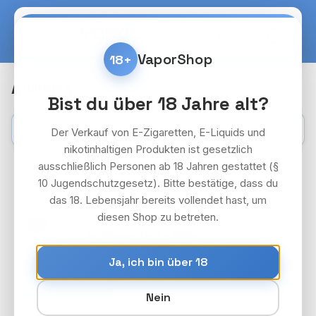
Zum Hauptinhalt springen
Warenko
VaporShop
18+
AlWaha
Bist du über 18 Jahre alt?
Kategorien
Filter
Der Verkauf von E-Zigaretten, E-Liquids und
nikotinhaltigen Produkten ist gesetzlich
ausschließlich Personen ab 18 Jahren gestattet (§
10 Jugendschutzgesetz). Bitte bestätige, dass du
das 18. Lebensjahr bereits vollendet hast, um
diesen Shop zu betreten.
AL WAHA
18+
AL Waha - Nr. 1 - 200g
Preise nach Login
Ja, ich bin über 18
Anmelden
Nein