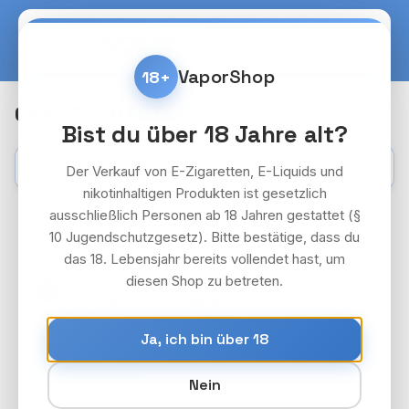
Zum Hauptinhalt springen
Warenko
VaporShop
18+
Gazo Pro H3BTA
Bist du über 18 Jahre alt?
Kategorien
Filter
Der Verkauf von E-Zigaretten, E-Liquids und
nikotinhaltigen Produkten ist gesetzlich
ausschließlich Personen ab 18 Jahren gestattet (§
10 Jugendschutzgesetz). Bitte bestätige, dass du
das 18. Lebensjahr bereits vollendet hast, um
diesen Shop zu betreten.
10x Gazo Pro - H3BTA - Blackberry
18+
Kush (1ml) - by Gzuz
Preise nach Login
Ja, ich bin über 18
Anmelden
Nein