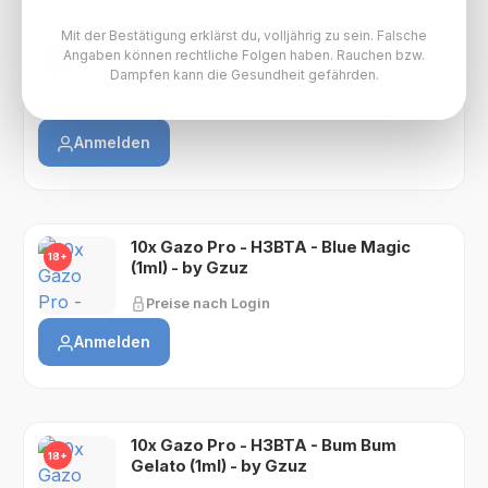
Mit der Bestätigung erklärst du, volljährig zu sein. Falsche
10x Gazo Pro - H3BTA - Blue Dream
Angaben können rechtliche Folgen haben. Rauchen bzw.
18+
(1ml) - by Gzuz
Dampfen kann die Gesundheit gefährden.
Preise nach Login
Anmelden
10x Gazo Pro - H3BTA - Blue Magic
18+
(1ml) - by Gzuz
Preise nach Login
Anmelden
10x Gazo Pro - H3BTA - Bum Bum
18+
Gelato (1ml) - by Gzuz