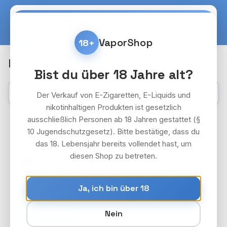
Zum Hauptinhalt springen
Warenko
VaporShop
18+
Refillable Pods
Bist du über 18 Jahre alt?
Kategorien
Filter
Der Verkauf von E-Zigaretten, E-Liquids und
nikotinhaltigen Produkten ist gesetzlich
ausschließlich Personen ab 18 Jahren gestattet (§
10 Jugendschutzgesetz). Bitte bestätige, dass du
das 18. Lebensjahr bereits vollendet hast, um
diesen Shop zu betreten.
HQD CIRAK 2 REFILLABLE PAKET
18+
10x HQD Cirak 2 - Refillable Pods 0,8
Ohm - 2er Pack
Ja, ich bin über 18
Preise nach Login
Anmelden
Nein