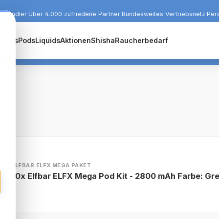
r Händler
·
Über 4.000 zufriedene Partner
·
Bundesweites Vertriebsnetz
·
Per
Vapes
Pods
Liquids
Aktionen
Shisha
Raucherbedarf
ELFBAR ELFX MEGA PAKET
10x Elfbar ELFX Mega Pod Kit - 2800 mAh Farbe: Gr