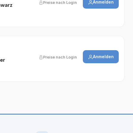
Anmelden
Preise nach Login
hwarz
Anmelden
Preise nach Login
er