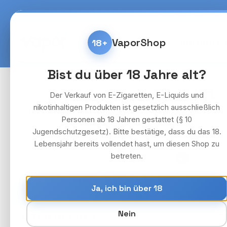
m Hauptinhalt springen
Zur Suche springen
Zur Hauptnavigation springen
Kostenlose Lieferung fü
VaporShop
18+
Home
E-Zigaretten & 
Bist du über 18 Jahre alt?
Pod Kit
Der Verkauf von E-Zigaretten, E-Liquids und
nikotinhaltigen Produkten ist gesetzlich ausschließlich
Hersteller
Personen ab 18 Jahren gestattet (§ 10
Jugendschutzgesetz). Bitte bestätige, dass du das 18.
Lebensjahr bereits vollendet hast, um diesen Shop zu
Preis
betreten.
18+
Ja, ich bin über 18
ALLE KATEGORIEN
Nein
›
E-Zigaretten & Vapes