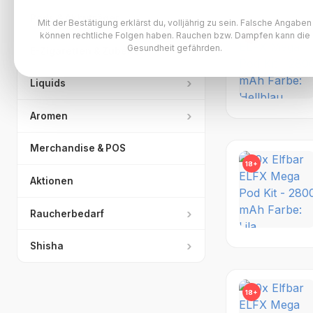
›
Pods & Akkuträger
Mit der Bestätigung erklärst du, volljährig zu sein. Falsche Angaben
können rechtliche Folgen haben. Rauchen bzw. Dampfen kann die
18+
Gesundheit gefährden.
›
E-Zigaretten & Zubehör
›
Liquids
›
Aromen
Merchandise & POS
18+
Aktionen
›
Raucherbedarf
›
Shisha
18+