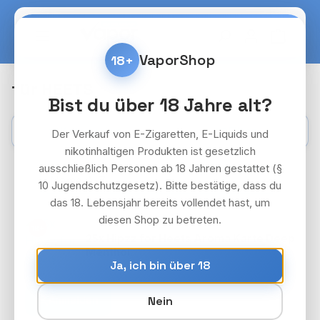
Zum Hauptinhalt springen
Warenko
VaporShop
18+
für HEETS
Bist du über 18 Jahre alt?
Kategorien
Filter
Der Verkauf von E-Zigaretten, E-Liquids und
nikotinhaltigen Produkten ist gesetzlich
ausschließlich Personen ab 18 Jahren gestattet (§
10 Jugendschutzgesetz). Bitte bestätige, dass du
das 18. Lebensjahr bereits vollendet hast, um
diesen Shop zu betreten.
HIPPZ PAKET
18+
25x Hipzz for Heets Aroma Karte Deep
Menthol
Ja, ich bin über 18
Preise nach Login
Anmelden
Nein