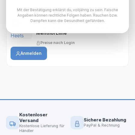
Mit der Bestätigung erklärst du, volljährig zu sein. Falsche
Angaben können rechtliche Folgen haben. Rauchen bzw.
Dampfen kann die Gesundheit gefährden.
HIPPZ PAKET
18+
25x Hipzz for Heets Aroma Karte
Menthol Lime
Preise nach Login
Anmelden
Kostenloser
Sichere Bezahlung
Versand
PayPal & Rechnung
Kostenlose Lieferung für
Händler