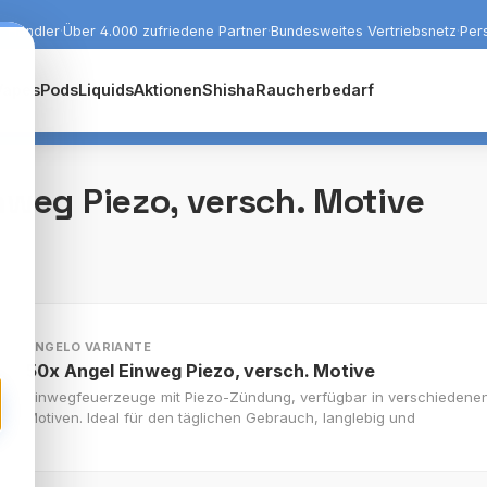
r Händler
·
Über 4.000 zufriedene Partner
·
Bundesweites Vertriebsnetz
·
Per
Vapes
Pods
Liquids
Aktionen
Shisha
Raucherbedarf
nweg Piezo, versch. Motive
ANGELO VARIANTE
50x Angel Einweg Piezo, versch. Motive
Einwegfeuerzeuge mit Piezo-Zündung, verfügbar in verschiedenen 
Motiven. Ideal für den täglichen Gebrauch, langlebig und