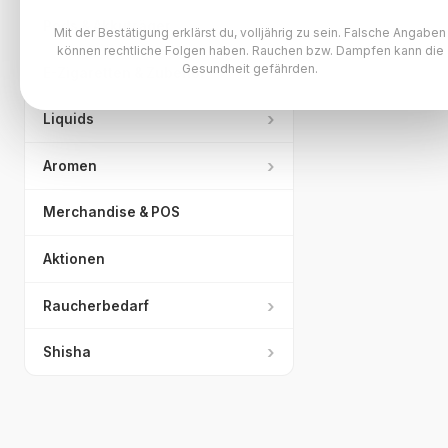
›
Pods & Akkuträger
Mit der Bestätigung erklärst du, volljährig zu sein. Falsche Angaben
können rechtliche Folgen haben. Rauchen bzw. Dampfen kann die
Gesundheit gefährden.
›
E-Zigaretten & Zubehör
›
Liquids
›
Aromen
Merchandise & POS
Aktionen
›
Raucherbedarf
›
Shisha