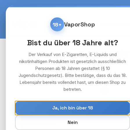
m Hauptinhalt springen
Zur Suche springen
Zur Hauptnavigation springen
Kostenlose Lieferung fü
VaporShop
18+
Home
E-Zigaretten & 
Bist du über 18 Jahre alt?
Angel Ei
Der Verkauf von E-Zigaretten, E-Liquids und
nikotinhaltigen Produkten ist gesetzlich ausschließlich
Hersteller
Personen ab 18 Jahren gestattet (§ 10
Jugendschutzgesetz). Bitte bestätige, dass du das 18.
Lebensjahr bereits vollendet hast, um diesen Shop zu
Preis
betreten.
18+
Ja, ich bin über 18
ALLE KATEGORIEN
Nein
›
E-Zigaretten & Vapes