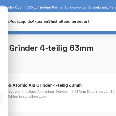
r Händler
·
Über 4.000 zufriedene Partner
·
Bundesweites Vertriebsnetz
·
Per
Vapes
Pods
Liquids
Aktionen
Shisha
Raucherbedarf
lu Grinder 4-teilig 63mm
6x Atomic Alu Grinder 4-teilig 63mm
Robuster 4-teiliger Aluminium-Grinder mit 63?mm Durchmesser. Sorgt
Mahlen in stilvollem Look.