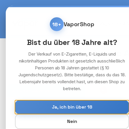
m Hauptinhalt springen
Zur Suche springen
Zur Hauptnavigation springen
Kostenlose Lieferung fü
VaporShop
18+
Home
E-Zigaretten & 
Bist du über 18 Jahre alt?
Atomic A
Der Verkauf von E-Zigaretten, E-Liquids und
nikotinhaltigen Produkten ist gesetzlich ausschließlich
Preis
Personen ab 18 Jahren gestattet (§ 10
Jugendschutzgesetz). Bitte bestätige, dass du das 18.
Lebensjahr bereits vollendet hast, um diesen Shop zu
betreten.
ALLE KATEGORIEN
18+
›
E-Zigaretten & Vapes
Ja, ich bin über 18
›
Pods & Akkuträger
Nein