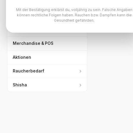
›
E-Zigaretten & Zubehör
Mit der Bestätigung erklärst du, volljährig zu sein. Falsche Angaben
›
können rechtliche Folgen haben. Rauchen bzw. Dampfen kann die
Liquids
Gesundheit gefährden.
›
Aromen
Merchandise & POS
Aktionen
›
Raucherbedarf
›
Shisha